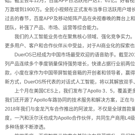
础。截至去年12月，百度APP日活跃用户达1．61亿。好看视
万激增到1900万。全民小视频在正式发布当季日活跃用户增长
过去的春节，百度APP及移动矩阵产品在央视春晚的舞台上
团队，补强了产品、市场、运营等综合能力。
我们的人工智能业务也在聚焦核心领域、强化竞争实力。Due
更多用户、客户和合作伙伴从中受益，对于AI商业化的探索
DuerOS已经成为中国市场最受欢迎的语音助手。截至201
列产品连续多个季度销量保持强势增长，快速占据行业前两位
款，小度在家作为中国带屏智能音箱的开创者和领导者，赢得
新方式，DuerOS所代表的对话式人工智能，将以其解放双
上个月在美国CES上，我们发布了Apollo 3．5，覆
我们还开源了Apollo车路协同的技术服务和解决方案，正
2018年我们与金龙汽车合作推出的阿波龙，不仅是全球首款
度，一汽和沃尔沃也成为Apollo合作伙伴，共同生产商用L4
多种场景不断渗透。