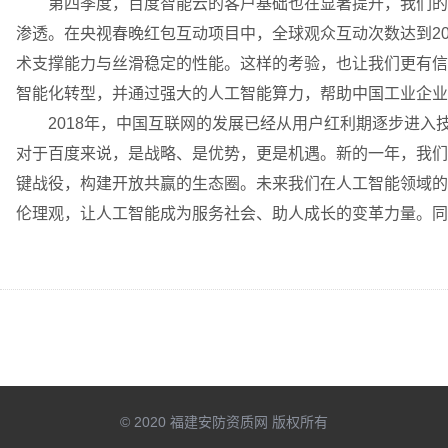
第四季度，百度智能云的客户基础也在显著提升，我们的人
渗透。在央视春晚红包互动项目中，全球观众互动次数达到2
术支撑能力与丝滑稳定的性能。这样的考验，也让我们更有信
智能化转型，并通过强大的人工智能算力，帮助中国工业企业
2018年，中国互联网的发展已经从用户红利期逐步进入
对于百度来说，是战略、是优势，更是机遇。新的一年，我们将
键战役，构建开放共赢的生态圈。未来我们在人工智能领域的
伦理观，让人工智能成为服务社会、助人成长的变革力量。同
© 2020 福建安防资质网 版权所有