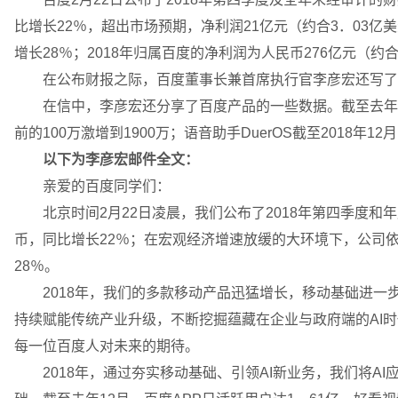
比增长22％，超出市场预期，净利润21亿元（约合3．03亿美
增长28％；2018年归属百度的净利润为人民币276亿元（约
在公布财报之际，百度董事长兼首席执行官李彦宏还写了
在信中，李彦宏还分享了百度产品的一些数据。截至去年12
前的100万激增到1900万；语音助手DuerOS截至2018年1
以下为李彦宏邮件全文：
亲爱的百度同学们：
北京时间2月22日凌晨，我们公布了2018年第四季度和年
币，同比增长22％；在宏观经济增速放缓的大环境下，公司依
28％。
2018年，我们的多款移动产品迅猛增长，移动基础进一步
持续赋能传统产业升级，不断挖掘蕴藏在企业与政府端的AI
每一位百度人对未来的期待。
2018年，通过夯实移动基础、引领AI新业务，我们将AI