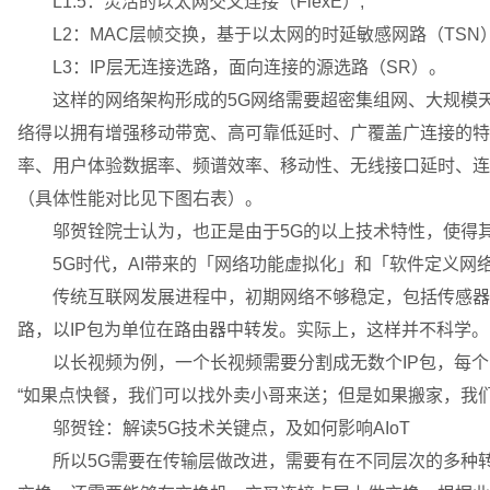
L1.5：灵活的以太网交叉连接（FlexE）;
L2：MAC层帧交换，基于以太网的时延敏感网路（TSN
L3：IP层无连接选路，面向连接的源选路（SR）。
这样的网络架构形成的5G网络需要超密集组网、大规模天
络得以拥有增强移动带宽、高可靠低延时、广覆盖广连接的特
率、用户体验数据率、频谱效率、移动性、无线接口延时、连
（具体性能对比见下图右表）。
邬贺铨院士认为，也正是由于5G的以上技术特性，使得其
5G时代，AI带来的「网络功能虚拟化」和「软件定义网
传统互联网发展进程中，初期网络不够稳定，包括传感器数
路，以IP包为单位在路由器中转发。实际上，这样并不科学。
以长视频为例，一个长视频需要分割成无数个IP包，每个I
“如果点快餐，我们可以找外卖小哥来送；但是如果搬家，我
邬贺铨：解读5G技术关键点，及如何影响AIoT
所以5G需要在传输层做改进，需要有在不同层次的多种转