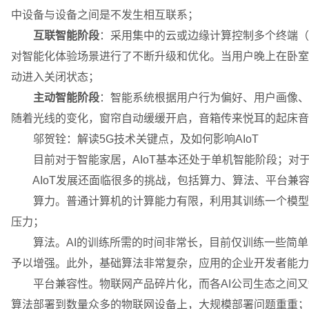
中设备与设备之间是不发生相互联系；
互联智能阶段
：采用集中的云或边缘计算控制多个终端（
对智能化体验场景进行了不断升级和优化。当用户晚上在卧室
动进入关闭状态；
主动智能阶段
：智能系统根据用户行为偏好、用户画像、
随着光线的变化，窗帘自动缓缓开启，音箱传来悦耳的起床音
邬贺铨：解读5G技术关键点，及如何影响AIoT
目前对于智能家居，AIoT基本还处于单机智能阶段；对于智
AIoT发展还面临很多的挑战，包括算力、算法、平台兼
算力。普通计算机的计算能力有限，利用其训练一个模型往
压力；
算法。AI的训练所需的时间非常长，目前仅训练一些简单
予以增强。此外，基础算法非常复杂，应用的企业开发者能力
平台兼容性。物联网产品碎片化，而各AI公司生态之间又
算法部署到数量众多的物联网设备上，大规模部署问题重重；