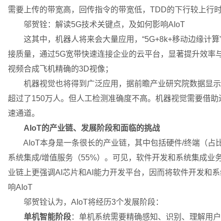
需要上传的带宽高，回传指令的带宽低，TDD的下行较上行
邬贺铨：解读5G技术关键点，及如何影响AIoT
这其中，机器人将来会大量应用，“5G+8k+移动边缘计算
接质量，通过5G宽带快速连接企业的云平台，显著提升效率
视频合成飞机精确的3D视像；
机器视觉也将得到广泛应用，据前瞻产业研究院数据显示，中
超过了150万人。但人工检测准确度不高。机器视觉需要借助
速通道。
AIoT的产业链、发展阶段和面临的挑战
AIoT本身是一条很长的产业链，其中包括硬件/终端（占比2
系统集成/增值服务（55%）。可见，软件开发和系统集成业务占
业链上更强调AI芯片和AI能力开发平台，因而将软件开发和
响AIoT
邬贺铨认为，AIoT将经历3个发展阶段：
单机智能阶段
：单机系统需要精确感知、识别、理解用户