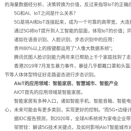
的海量数据经分析、决策转换为价值，反过来指导IoT的正确
5G和AI、IoT之间是什么关系？
5G是将AI和IoT连接起来，成为一个可靠的高带宽、大
通过5G将IoT提升到人工智能的层面，体现IoT的价值；同时
诸如在语音识别、人脸识别、步态识别中的应用：
贵州80%以上的按键都运用了“人像大数据系统”；
腾讯优图人脸识别能力两年来已帮助上千个家庭找到了走
香港2019年7月发生暴力事件，暴徒几乎都戴口罩和头盔
节等人体体型特征好走路姿态进行步态识别。
AIoT的应用领域：智能家居、智慧城市、智能产业
AIOT首先的应用领域是智能家居。
智能家居有多种入口，诸如智能手机、智能音箱、智能电视
心，未来可能会有更多类别，实现更好的控制。”而5G+边缘
据IDC报告预测，到2020年，全球AI系统将为家电企业
邬贺铨：解读5G技术关键点，及如何影响AIoT智能城市对