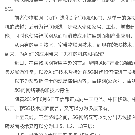
5G。
前者使物联网（IoT）进化到智联网(AIoT)，从单一的
机的跨越；后者为智联网进一步深入诸如家居、工业、城市建
能，同时也使得智联网从面相消费应用扩展到面相产业应用，
从原有的WiFi技术，窄带物联网技术，到现在的5G技术
到来，为AIoT的应用带来了怎样的机遇和挑战？
近日，在由物联网智库主办的首届“挚物·AIoT产业领袖峰
务发展做准备，以及AIoT技术及标准在5G时代如何演进等关
以下为邬贺铨院士的现场演讲内容，雷锋网(公众号：雷锋
5G的网络架构和技术特性
随着2019年6月6日工信部正式向中国电信、中国移动、
展开。就5G技术层面而言，又可以分为多层来看。
上至云端，下至终端之间，5G网络又可以划分出无线接入
转发面技术又可以分为L1.5、L2、L3三层：